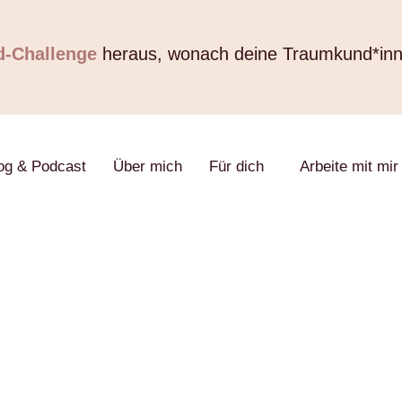
d-Challenge
heraus, wonach deine Traumkund*in
og & Podcast
Über mich
Für dich
Arbeite mit mir