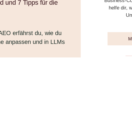
Business-Coa
und 7 Tipps für die
helfe dir,
Um
EO erfährst du, wie du
M
che anpassen und in LLMs
Durc