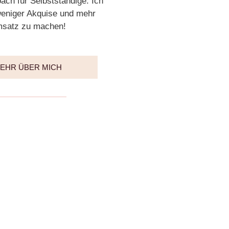
ch für Selbstständige. Ich
 weniger Akquise und mehr
satz zu machen!
EHR ÜBER MICH
hsuche den Blog