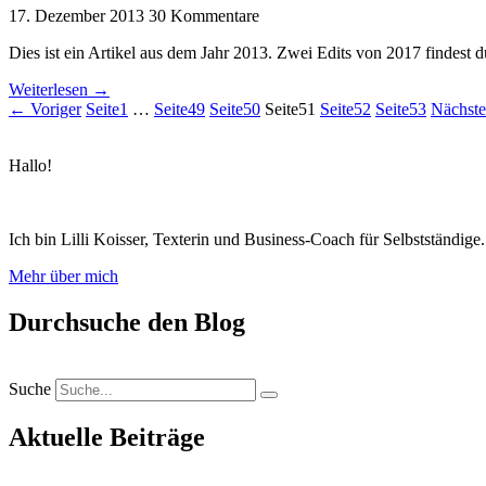
17. Dezember 2013
30 Kommentare
Dies ist ein Artikel aus dem Jahr 2013. Zwei Edits von 2017 findest
Weiterlesen →
← Voriger
Seite
1
…
Seite
49
Seite
50
Seite
51
Seite
52
Seite
53
Nächst
Hallo!
Ich bin Lilli Koisser, Texterin und Business-Coach für Selbstständig
Mehr über mich
Durchsuche den Blog
Suche
Aktuelle Beiträge