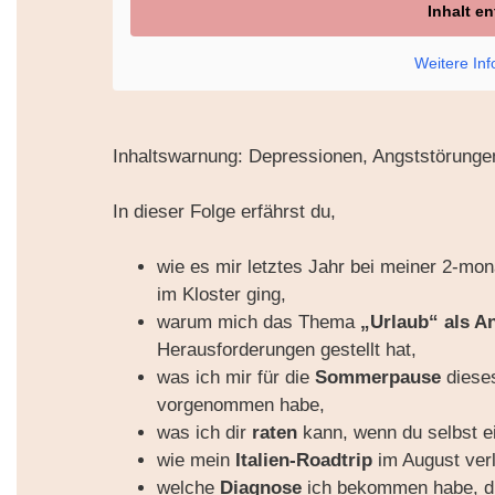
Inhalt e
Weitere In
Inhaltswarnung: Depressionen, Angststörunge
In dieser Folge erfährst du,
wie es mir letztes Jahr bei meiner 2-mo
im Kloster ging,
warum mich das Thema
„Urlaub“ als An
Herausforderungen gestellt hat,
was ich mir für die
Sommerpause
diese
vorgenommen habe,
was ich dir
raten
kann, wenn du selbst 
wie mein
Italien-Roadtrip
im August verl
welche
Diagnose
ich bekommen habe, di