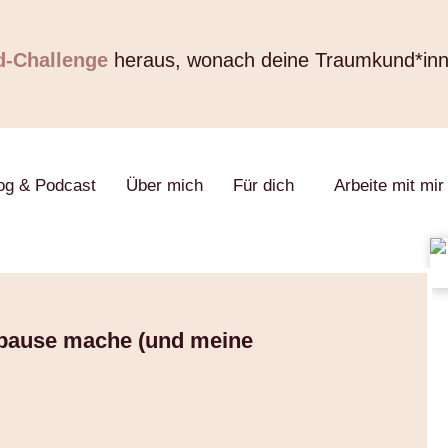
d-Challenge
heraus, wonach deine Traumkund*in
og & Podcast
Über mich
Für dich
Arbeite mit mir
pause mache (und meine