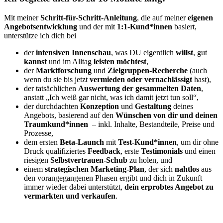
Mit meiner
Schritt-für-Schritt-Anleitung
, die auf meiner
eigenen
Angebotsentwicklung
und der mit
1:1-Kund*innen
basiert,
unterstütze ich dich bei
der
intensiven Innenschau
, was DU eigentlich
willst
, gut
kannst
und im Alltag
leisten möchtest
,
der
Marktforschung
und
Zielgruppen-Recherche
(auch
wenn du sie bis jetzt
vermieden oder vernachlässigt
hast),
der tatsächlichen
Auswertung der gesammelten Daten
,
anstatt „Ich weiß gar nicht, was ich damit jetzt tun soll“,
der durchdachten
Konzeption
und
Gestaltung
deines
Angebots, basierend auf den
Wünschen von dir und deinen
Traumkund*innen
– inkl. Inhalte, Bestandteile, Preise und
Prozesse,
dem ersten
Beta-Launch
mit
Test-Kund*innen
, um dir ohne
Druck qualifiziertes
Feedback
, erste
Testimonials
und einen
riesigen
Selbstvertrauen-Schub
zu holen, und
einem
strategischen
Marketing-Plan
, der sich
nahtlos
aus
den vorangegangenen Phasen ergibt und dich in Zukunft
immer wieder dabei unterstützt,
dein erprobtes Angebot zu
vermarkten und verkaufen
.