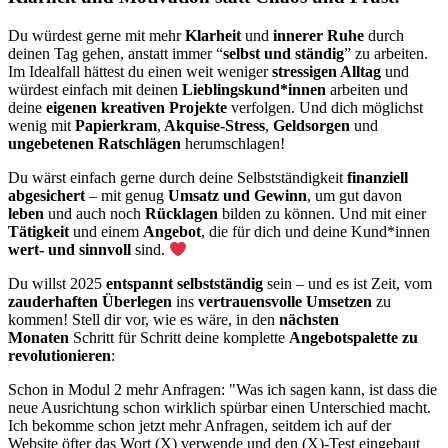
Du würdest gerne mit mehr
Klarheit
und
innerer Ruhe
durch
deinen Tag gehen, anstatt immer “
selbst und ständig
” zu arbeiten.
Im Idealfall hättest du einen weit weniger
stressigen Alltag
und
würdest einfach mit deinen
Lieblingskund*innen
arbeiten und
deine
eigenen kreativen Projekte
verfolgen. Und dich möglichst
wenig mit
Papierkram
,
Akquise-Stress
,
Geldsorgen
und
ungebetenen Ratschlägen
herumschlagen!
Du wärst einfach gerne durch deine Selbstständigkeit
finanziell
abgesichert
– mit genug
Umsatz und Gewinn
, um gut davon
leben
und auch noch
Rücklagen
bilden zu können. Und mit einer
Tätigkeit
und einem
Angebot
, die für dich und deine Kund*innen
wert- und sinnvoll
sind.
Du willst 2025
entspannt selbstständig
sein – und es ist Zeit, vom
zauderhaften
Überlegen
ins
vertrauensvolle Umsetzen
zu
kommen! Stell dir vor, wie es wäre, in den
nächsten
Monaten
Schritt für Schritt deine komplette
Angebotspalette zu
revolutionieren
:
Schon in Modul 2 mehr Anfragen: "Was ich sagen kann, ist dass die
neue Ausrichtung schon wirklich spürbar einen Unterschied macht.
Ich bekomme schon jetzt mehr Anfragen, seitdem ich auf der
Website öfter das Wort (X) verwende und den (X)-Test eingebaut