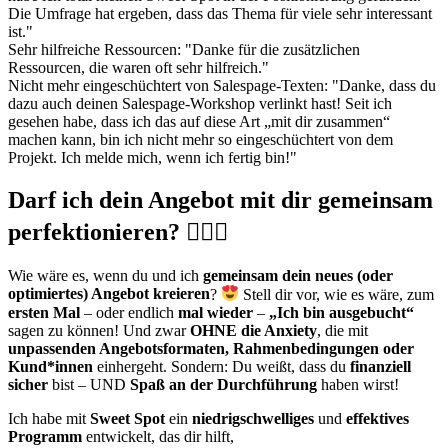
Die Umfrage hat ergeben, dass das Thema für viele sehr interessant
ist."
Sehr hilfreiche Ressourcen: "Danke für die zusätzlichen
Ressourcen, die waren oft sehr hilfreich."
Nicht mehr eingeschüchtert von Salespage-Texten: "Danke, dass du
dazu auch deinen Salespage-Workshop verlinkt hast! Seit ich
gesehen habe, dass ich das auf diese Art „mit dir zusammen“
machen kann, bin ich nicht mehr so eingeschüchtert von dem
Projekt. Ich melde mich, wenn ich fertig bin!"
Darf ich dein Angebot mit dir gemeinsam
perfektionieren? 🙋🏻‍♀️
Wie wäre es, wenn du und ich
gemeinsam dein neues (oder
optimiertes) Angebot kreieren
?
Stell dir vor, wie es wäre, zum
ersten Mal
– oder endlich
mal wieder
–
„Ich bin ausgebucht“
sagen zu können! Und zwar
OHNE die Anxiety
, die mit
unpassenden Angebotsformaten, Rahmenbedingungen oder
Kund*innen
einhergeht. Sondern: Du weißt, dass du
finanziell
sicher
bist – UND
Spaß an der Durchführung
haben wirst!
Ich habe mit
Sweet Spot
ein
niedrigschwelliges
und
effektives
Programm
entwickelt, das dir hilft,