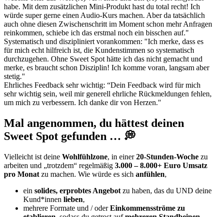
habe. Mit dem zusätzlichen Mini-Produkt hast du total recht! Ich
würde super gerne einen Audio-Kurs machen. Aber da tatsächlich
auch ohne diesen Zwischenschritt im Moment schon mehr Anfragen
reinkommen, schiebe ich das erstmal noch ein bisschen auf."
Systematisch und diszipliniert vorankommen: "Ich merke, dass es
für mich echt hilfreich ist, die Kundenstimmen so systematisch
durchzugehen. Ohne Sweet Spot hätte ich das nicht gemacht und
merke, es braucht schon Disziplin! Ich komme voran, langsam aber
stetig."
Ehrliches Feedback sehr wichtig: “Dein Feedback wird für mich
sehr wichtig sein, weil mir generell ehrliche Rückmeldungen fehlen,
um mich zu verbessern. Ich danke dir von Herzen."
Mal angenommen, du hättest deinen
Sweet Spot gefunden … 💭
Vielleicht ist deine
Wohlfühlzone
, in einer
20-Stunden-Woche
zu
arbeiten und „trotzdem“ regelmäßig
3.000 – 8.000+ Euro Umsatz
pro Monat
zu machen. Wie würde es sich
anfühlen
,
ein
solides, erprobtes Angebot
zu haben, das du UND deine
Kund*innen
lieben
,
mehrere Formate und / oder
Einkommensströme zu
etablieren
, sodass du getrost auf
mehreren Standbeinen