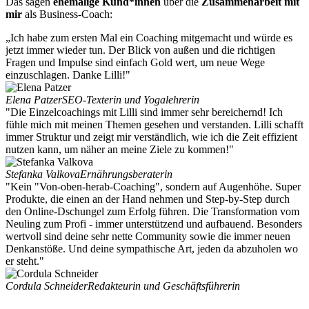
Das sagen
ehemalige Kund*innen
über die
Zusammenarbeit mit
mir
als Business-Coach:
„Ich habe zum ersten Mal ein Coaching mitgemacht und würde es
jetzt immer wieder tun. Der Blick von außen und die richtigen
Fragen und Impulse sind einfach Gold wert, um neue Wege
einzuschlagen. Danke Lilli!"
Elena Patzer
SEO-Texterin und Yogalehrerin
"Die Einzelcoachings mit Lilli sind immer sehr bereichernd! Ich
fühle mich mit meinen Themen gesehen und verstanden. Lilli schafft
immer Struktur und zeigt mir verständlich, wie ich die Zeit effizient
nutzen kann, um näher an meine Ziele zu kommen!"
Stefanka Valkova
Ernährungsberaterin
"Kein "Von-oben-herab-Coaching", sondern auf Augenhöhe. Super
Produkte, die einen an der Hand nehmen und Step-by-Step durch
den Online-Dschungel zum Erfolg führen. Die Transformation vom
Neuling zum Profi - immer unterstützend und aufbauend. Besonders
wertvoll sind deine sehr nette Community sowie die immer neuen
Denkanstöße. Und deine sympathische Art, jeden da abzuholen wo
er steht."
Cordula Schneider
Redakteurin und Geschäftsführerin