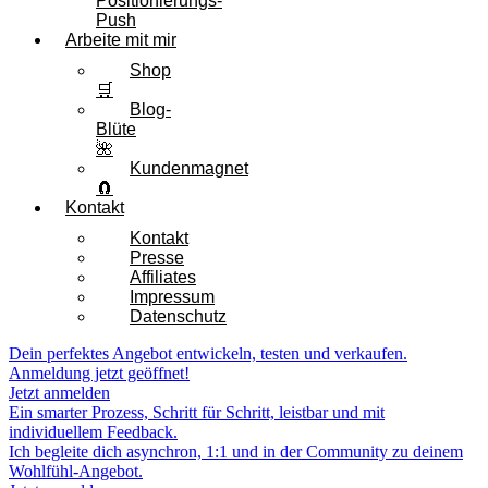
Positionierungs-
Push
Arbeite mit mir
Shop
🛒
Blog-
Blüte
🌺
Kundenmagnet
🧲
Kontakt
Kontakt
Presse
Affiliates
Impressum
Datenschutz
Dein perfektes Angebot entwickeln, testen und verkaufen.
Anmeldung jetzt geöffnet!
Jetzt anmelden
Ein smarter Prozess, Schritt für Schritt, leistbar und mit
individuellem Feedback.
Ich begleite dich asynchron, 1:1 und in der Community zu deinem
Wohlfühl-Angebot.