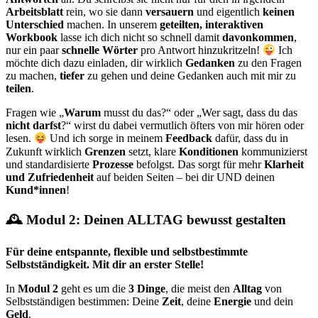
Arbeitsblatt
rein, wo sie dann
versauern
und eigentlich
keinen
Unterschied
machen. In unserem
geteilten, interaktiven
Workbook
lasse ich dich nicht so schnell damit
davonkommen
,
nur ein paar
schnelle Wörter
pro Antwort hinzukritzeln!
Ich
möchte dich dazu einladen, dir wirklich
Gedanken
zu den Fragen
zu machen,
tiefer
zu gehen und deine Gedanken auch mit mir zu
teilen
.
Fragen wie „
Warum
musst du das?“ oder „Wer sagt, dass du das
nicht darfst
?“ wirst du dabei vermutlich öfters von mir hören oder
lesen.
Und ich sorge in meinem
Feedback
dafür, dass du in
Zukunft wirklich
Grenzen
setzt, klare
Konditionen
kommunizierst
und standardisierte
Prozesse
befolgst. Das sorgt für mehr
Klarheit
und Zufriedenheit
auf beiden Seiten – bei dir UND deinen
Kund*innen
!
🕰 Modul 2: Deinen ALLTAG bewusst gestalten
Für deine entspannte, flexible und selbstbestimmte
Selbstständigkeit. Mit dir an erster Stelle!
In
Modul 2
geht es um die
3 Dinge
, die meist den
Alltag
von
Selbstständigen bestimmen: Deine
Zeit
, deine
Energie
und dein
Geld
.