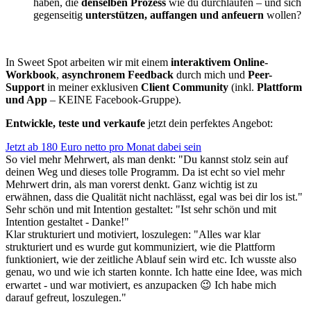
haben, die
denselben Prozess
wie du durchlaufen – und sich
gegenseitig
unterstützen, auffangen und anfeuern
wollen?
In Sweet Spot arbeiten wir mit einem
interaktivem Online-
Workbook
,
asynchronem Feedback
durch mich und
Peer-
Support
in meiner exklusiven
Client
Community
(inkl.
Plattform
und App
– KEINE Facebook-Gruppe).
Entwickle, teste und verkaufe
jetzt dein perfektes Angebot:
Jetzt ab 180 Euro netto pro Monat dabei sein
So viel mehr Mehrwert, als man denkt: "Du kannst stolz sein auf
deinen Weg und dieses tolle Programm. Da ist echt so viel mehr
Mehrwert drin, als man vorerst denkt. Ganz wichtig ist zu
erwähnen, dass die Qualität nicht nachlässt, egal was bei dir los ist."
Sehr schön und mit Intention gestaltet: "Ist sehr schön und mit
Intention gestaltet - Danke!"
Klar strukturiert und motiviert, loszulegen: "Alles war klar
strukturiert und es wurde gut kommuniziert, wie die Plattform
funktioniert, wie der zeitliche Ablauf sein wird etc. Ich wusste also
genau, wo und wie ich starten konnte. Ich hatte eine Idee, was mich
erwartet - und war motiviert, es anzupacken 😉 Ich habe mich
darauf gefreut, loszulegen."