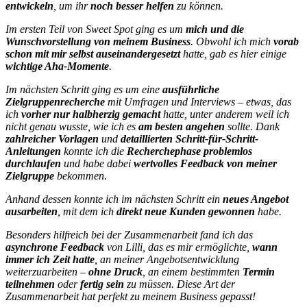
entwickeln
, um ihr
noch besser helfen
zu können.
Im ersten Teil von Sweet Spot ging es um
mich und die
Wunschvorstellung von meinem Business
. Obwohl ich mich
vorab
schon mit mir selbst auseinandergesetzt
hatte, gab es hier einige
wichtige Aha-Momente
.
Im nächsten Schritt ging es um eine
ausführliche
Zielgruppenrecherche
mit Umfragen und Interviews – etwas, das
ich
vorher nur halbherzig gemacht
hatte, unter anderem weil ich
nicht genau wusste, wie ich es
am besten angehen
sollte. Dank
zahlreicher Vorlagen
und
detaillierten Schritt-für-Schritt-
Anleitungen
konnte ich die
Recherchephase problemlos
durchlaufen
und habe dabei
wertvolles Feedback von meiner
Zielgruppe
bekommen.
Anhand dessen konnte ich im nächsten Schritt ein
neues Angebot
ausarbeiten
, mit dem ich
direkt neue Kunden gewonnen
habe.
Besonders hilfreich bei der Zusammenarbeit fand ich das
asynchrone Feedback
von Lilli, das es mir ermöglichte,
wann
immer ich Zeit hatte
, an meiner Angebotsentwicklung
weiterzuarbeiten –
ohne Druck
, an einem bestimmten
Termin
teilnehmen
oder
fertig sein
zu müssen. Diese Art der
Zusammenarbeit hat perfekt zu meinem Business gepasst!