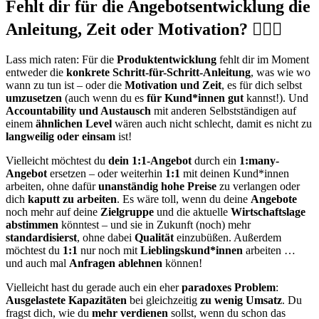
Fehlt dir für die Angebotsentwicklung die
Anleitung, Zeit oder Motivation? 🤷🏻‍♀️
Lass mich raten: Für die
Produktentwicklung
fehlt dir im Moment
entweder die
konkrete Schritt-für-Schritt-Anleitung
, was wie wo
wann zu tun ist – oder die
Motivation und Zeit
, es für dich selbst
umzusetzen
(auch wenn du es
für Kund*innen gut
kannst!). Und
Accountability und Austausch
mit anderen Selbstständigen auf
einem
ähnlichen Level
wären auch nicht schlecht, damit es nicht zu
langweilig oder einsam
ist!
Vielleicht möchtest du
dein 1:1-Angebot
durch ein
1:many-
Angebot
ersetzen – oder weiterhin
1:1
mit deinen Kund*innen
arbeiten, ohne dafür
unanständig hohe Preise
zu verlangen oder
dich
kaputt zu arbeiten
. Es wäre toll, wenn du deine
Angebote
noch mehr auf deine
Zielgruppe
und die aktuelle
Wirtschaftslage
abstimmen
könntest – und sie in Zukunft (noch) mehr
standardisierst
, ohne dabei
Qualität
einzubüßen. Außerdem
möchtest du
1:1
nur noch mit
Lieblingskund*innen
arbeiten …
und auch mal
Anfragen ablehnen
können!
Vielleicht hast du gerade auch ein eher
paradoxes Problem
:
Ausgelastete Kapazitäten
bei gleichzeitig
zu wenig Umsatz
. Du
fragst dich, wie du
mehr verdienen
sollst, wenn du schon das