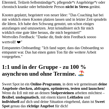
Elternteil, Teilzeit-Selbstständige*r, pflegende*r Angehörige*r oder
chronisch kranke oder behinderte Person
nicht in Stress
gerätst.
Knoten geplatzt, begeistert von neuer Idee: "Das Coaching hat bei
mir wirklich einen Knoten platzen lassen und in letzter Zeit sprudeln
die Ideen. Ich habe den Schwung genutzt, um schon einiges
anzufangen und umzusetzen. Jetzt kristallisiert sich für mich
wirklich eine gute Idee heraus, die mich begeistert!"
Wertvolles Feedback: "Danke dir, finde dein Feedback soooo
wertvoll! ❤️"
Entspanntes Onboarding: "Ich fand super, dass das Onboarding so
entspannt war. Das hat einen guten Ton für die weitere Arbeit
vorgegeben."
1:1 und in der Gruppe - zu 100 %
asynchron und ohne Termine.
Sweet Spot ist ein
Online-Programm
, in dem wir gemeinsam
deine
Angebote checken, abfragen, optimieren, testen und launchen
!
Wenn du
1:1
mit mir an deinen
Stolpersteinen
arbeiten möchtest –
flexibel
,
undogmatisch
, mit einem klaren
Leitfaden
und
individuell
auf dich und deine Situation eingehend, dann ist
Sweet
Spot
genau das
richtige Angebot
für dich!