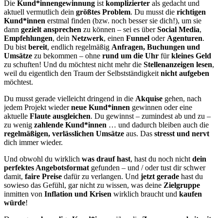
Die
Kund*innengewinnung
ist
komplizierter
als gedacht und
aktuell vermutlich dein
größtes Problem
. Du musst die
richtigen
Kund*innen
erstmal finden (bzw. noch besser sie dich!), um sie
dann
gezielt ansprechen
zu können – sei es über
Social Media
,
Empfehlungen
, dein
Netzwerk
, einen
Funnel
oder
Agenturen
.
Du bist
bereit
, endlich regelmäßig
Anfragen, Buchungen und
Umsätze
zu bekommen – ohne
rund um die Uhr
für
kleines Geld
zu schuften! Und du möchtest nicht mehr die
Stellenanzeigen lesen
,
weil du eigentlich den Traum der Selbstständigkeit
nicht aufgeben
möchtest.
Du musst gerade vielleicht dringend in die
Akquise
gehen, nach
jedem Projekt wieder
neue Kund*innen
gewinnen oder eine
aktuelle
Flaute ausgleichen
. Du gewinnst – zumindest ab und zu –
zu wenig
zahlende Kund*innen
… und dadurch bleiben auch die
regelmäßigen, verlässlichen Umsätze
aus. Das
stresst und nervt
dich immer wieder.
Und obwohl du wirklich
was drauf hast
, hast du noch nicht
dein
perfektes Angebotsformat
gefunden – und / oder tust dir schwer
damit,
faire Preise
dafür zu verlangen. Und
jetzt gerade
hast du
sowieso das Gefühl, gar nicht zu wissen, was deine
Zielgruppe
inmitten von
Inflation und Krisen
wirklich braucht und
kaufen
würde
!