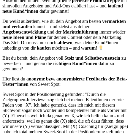
Auskommen finden. Weil du (d)eine
perfekte Produkttreppe
mit
sinnvollen Angeboten und Add-Ons etabliert hast – und
laufend
neue Kund*innen
dafür gewinnst!
Du weißt außerdem, wie du dein Angebot am besten
vermarkten
und verkaufen
kannst – und ziehst aus deiner
Angebotsentwicklung
und der
Markteinführung
immer wieder
neue Ideen und Pläne
für deinen Content oder dein Marketing.
Das Ziel: Du musst nur noch
ablesen
, was deine Kund*innen
unbedingt von dir
kaufen
möchten – und
warum
!
Bist du bereit, dein Angebot voll
Stolz und Selbstbewusstsein
zu
bewerben – und genau die
richtigen Kund*innen
dafür zu
gewinnen?
Hier liest du
anonyme bzw. anonymisierte Feedbacks der Beta-
Tester*innen
von Sweet Spot:
Sweet Spot in der Positionierung gefunden: "Durch die
Zielgruppen-Interviews zog sich bei meinen KlientInnen der rote
Faden von "X". Ich habe gemerkt, dass ich mich mit diesem
Stichwort sogar noch wohler und kompetenter fühle als vorher mit
(Y). Einerseits weil ich da genau weiß, wie ich helfen kann - und
andererseits, weil es genau die (X) sind, die oft dazu führen, dass
wir unsere (Y) vernachlässigen. Mit (X)-Coaching für (Zielgruppe)
habe ich total meinen Sweet-Spot in der Positionierung gefunden.