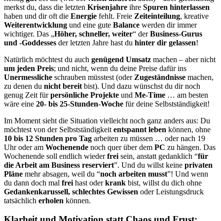
merkst du, dass die letzten
Krisenjahre
ihre
Spuren hinterlassen
haben und dir oft die
Energie
fehlt. Freie
Zeiteinteilung
, kreative
Weiterentwicklung
und eine gute
Balance
werden dir immer
wichtiger. Das „
Höher, schneller, weiter
“ der
Business-Gurus
und -Goddesses
der letzten Jahre hast du
hinter dir gelassen
!
Natürlich möchtest du auch
genügend Umsatz
machen – aber nicht
um jeden Preis
; und nicht, wenn du deine Preise dafür ins
Unermessliche
schrauben müsstest (oder
Zugeständnisse
machen,
zu denen du
nicht bereit
bist). Und dazu wünschst du dir noch
genug Zeit für
persönliche Projekte
und
Me-Time
… am besten
wäre eine
20- bis 25-Stunden-Woche
für deine Selbstständigkeit!
Im Moment sieht die Situation vielleicht noch ganz anders aus: Du
möchtest von der Selbstständigkeit
entspannt leben
können, ohne
10 bis 12 Stunden pro Tag
arbeiten zu müssen … oder nach
19
Uhr
oder am
Wochenende
noch quer über dem
PC
zu hängen. Das
Wochenende soll endlich wieder
frei
sein, anstatt gedanklich “
für
die Arbeit am Business reserviert
”. Und du willst keine
privaten
Pläne
mehr absagen, weil du “
noch arbeiten musst
”! Und wenn
du dann doch mal
frei
hast oder
krank
bist, willst du dich ohne
Gedankenkarussell, schlechtes Gewissen
oder Leistungsdruck
tatsächlich
erholen
können.
Klarheit und Motivation statt Chaos und Frust: