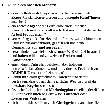
Du willst in den
nächsten
Monaten
…
deine
Selbstzweifel
einpacken, ins
Tun
kommen, als
Expert*in sichtbarer
werden und
passende Kund*innen
anziehen?
ein
cooles Angebot
für Leute entwickeln, die dich
menschlich und finanziell wertschätzen
und mit denen die
Arbeit Freude
macht?
von Anfang an
Aufmerksamkeit
für das, was du hinter den
Kulissen zusammenbraust,
generieren
und deine
Community auf- und ausbauen
?
herausfinden, was deine
Zielgruppe
WIRKLICH
braucht
und
haben will
– und zu welchen
Preisen und
Konditionen
?
einen klaren
Fahrplan
befolgen, aber trotzdem
immer
wählen
können … und individuelles
Feedback zu
DEINER Umsetzung
bekommen?
Schritt für Schritt
gemeinsam umsetzen
und darauf
vertrauen
, dass du auf dem
richtigen Weg
bist (weil du
messbare Ergebnisse
hast)?
fast nebenbei auch einen
Marketingplan
erstellen, der dich in
Zukunft
verlässlich
begleitet – bei
Launches
oder
Evergreen-Verkäufen
?
nicht nur
mich
, sondern auch
Gleichgesinnte
an deiner Seite