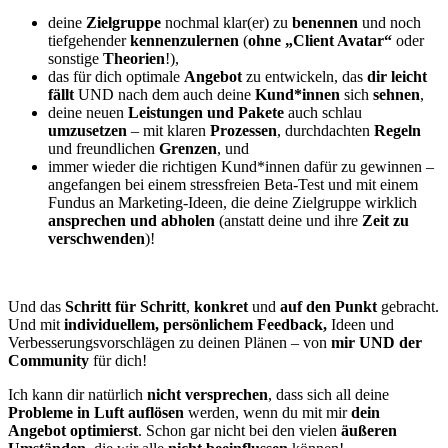
deine
Zielgruppe
nochmal klar(er) zu
benennen
und noch
tiefgehender
kennenzulernen
(
ohne „Client Avatar“
oder
sonstige
Theorien
!),
das für dich optimale
Angebot
zu entwickeln, das
dir
leicht
fällt
UND nach dem auch deine
Kund*innen
sich
sehnen
,
deine neuen
Leistungen und Pakete
auch schlau
umzusetzen
– mit klaren
Prozessen
, durchdachten
Regeln
und freundlichen
Grenzen
, und
immer wieder die richtigen
Kund*innen
dafür zu
gewinnen
–
angefangen bei einem
stressfreien Beta-Test
und mit einem
Fundus an Marketing-Ideen
, die deine Zielgruppe wirklich
ansprechen und abholen
(anstatt deine und ihre
Zeit zu
verschwenden
)!
Und das
Schritt für Schritt
,
konkret
und
auf den Punkt
gebracht.
Und mit
individuellem, persönlichem Feedback,
Ideen und
Verbesserungsvorschlägen zu deinen Plänen – von
mir UND der
Community
für dich!
Ich kann dir natürlich
nicht versprechen
, dass sich all deine
Probleme
in Luft auflösen
werden, wenn du mit mir
dein
Angebot optimierst
. Schon gar nicht bei den vielen
äußeren