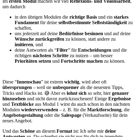
Im
ersten Modul
machen wir viel
Reflexions- und Visionsarbeit
,
um dadurch
in den übrigen Modulen die
richtige Basis
und ein
starkes
Fundament
für deine
selbstbestimmte Selbstständigkeit
zu
schaffen,
uns jederzeit auf deine
Bedürfnisse
besinnen
und auf deine
Wünsche zurückgreifen
zu können, statt andere zu
imitieren
, und
deine Antworten als “
Filter
” für
Entscheidungen
und die
richtigen
nächsten Schritte
zu nutzen – um besser
Prioritäten setzen
und
Fortschritte machen
zu können.
Diese “
Innenschau
” ist extrem
wichtig
, wird aber oft
übersprungen
– weil sie
unbequemer
als die neuesten Tipps,
Tricks und Hacks ist. 😅 Aber es
lohnt sich
so sehr, hier
genauer
hinzusehen
und nicht davor zurückzuscheuen!
Einige
Ergebnisse
und
Textblöcke
aus Modul 1 wirst du auch schon in den nächsten
Modulen
wiederverwenden
– z. B. für die
Marktforschung
, die
Angebotsgestaltung
oder die
Salespage
(Verkaufsseite) für dein
neues Angebot.
Und das
Schöne
an diesem
Format
ist: Ich sehe mir
deine
Antworten
an. Du schreibst sie nicht nur für dich in irgendein