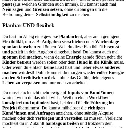
passt
(aus welchen Gründen auch immer). Du kannst auch mal
Nein sagen
und
Grenzen setzen
, ohne dir
Sorgen
um die
Bedrohung deiner
Selbstständigkeit
zu machen!
Planbar UND flexibel:
Du hast im Alltag eine gewisse
Planbarkeit
, aber auch genügend
Flexibilität
, um z. B.
Aufgaben verschieben
oder
Wochentage
spontan tauschen
zu können. Weil du diese Flexibilität
bewusst
und gezielt
in dein Angebot eingebaut hast!
Du kannst auch mal
spontan frei machen
, wenn deine
Energie
gerade flöten geht, die
Kinder betreut
werden sollen oder dein
Hund in die Klinik
muss.
Oder wenn du einfach
keine Lust
hast und lieber
etwas anderes
machen
würdest! Dafür kommst du morgen wieder
voller Energie
an den Schreibtisch zurück
– ohne das Gefühl, dein eigenes
Leben zu verpassen
und nur noch zu arbeiten.
Du musst auch nicht mehr ewig auf
Inputs von Kund*innen
warten, wenn du das nicht willst. Weil du einen
Workflow
konzipiert und optimiert
hast, bei dem DU die
Führung im
Projekt
übernimmst!
Du kannst müheloser die
richtigen
Kund*innen und Anfragen
anziehen, ohne ständig Akquise
machen oder dich
verbiegen und verstellen
zu müssen. Vielleicht
möchtest du in Zukunft
halbtags arbeiten
und trotzdem dein