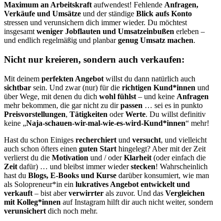
Maximum an Arbeitskraft
aufwendest!
Fehlende
Anfragen,
Verkäufe und Umsätze
und der ständige
Blick aufs Konto
stressen und verunsichern dich immer wieder. Du möchtest
insgesamt
weniger Jobflauten und Umsatzeinbußen
erleben –
und endlich regelmäßig und planbar
genug Umsatz machen
.
Nicht nur kreieren, sondern auch verkaufen:
Mit deinem
perfekten Angebot
willst du dann natürlich auch
sichtbar
sein. Und zwar (nur) für die
richtigen Kund*innen
und
über Wege, mit denen du dich
wohl fühlst
– und keine
Anfragen
mehr bekommen, die gar nicht zu dir
passen
… sei es in punkto
Preisvorstellungen
,
Tätigkeiten
oder
Werte
. Du willst definitiv
keine „
Naja-schauen-wir-mal-wie-es-wird-Kund*innen
“ mehr!
Hast du schon Einiges
recherchiert
und
versucht
, und vielleicht
auch schon öfters einen
guten Start
hingelegt? Aber mit der Zeit
verlierst du die
Motivation
und / oder
Klarheit
(oder einfach die
Zeit
dafür) … und bleibst immer wieder
stecken
! Wahrscheinlich
hast du
Blogs, E-Books und Kurse
darüber konsumiert, wie man
als Solopreneur*in ein
lukratives Angebot entwickelt und
verkauft
– bist aber
verwirrter
als zuvor. Und das
Vergleichen
mit Kolleg*innen
auf Instagram hilft dir auch nicht weiter, sondern
verunsichert
dich noch mehr.