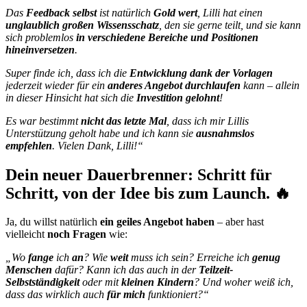
Das
Feedback selbst
ist natürlich
Gold wert
, Lilli hat einen
unglaublich großen Wissensschatz
, den sie gerne teilt, und sie kann
sich problemlos
in verschiedene Bereiche und Positionen
hineinversetzen
.
Super finde ich, dass ich die
Entwicklung dank der Vorlagen
jederzeit wieder für ein
anderes Angebot durchlaufen
kann – allein
in dieser Hinsicht hat sich die
Investition gelohnt
!
Es war bestimmt
nicht das letzte Mal
, dass ich mir Lillis
Unterstützung geholt habe und ich kann sie
ausnahmslos
empfehlen
. Vielen Dank, Lilli!“
Dein neuer Dauerbrenner: Schritt für
Schritt, von der Idee bis zum Launch. 🔥
Ja, du willst natürlich
ein geiles Angebot haben
– aber hast
vielleicht
noch Fragen
wie:
„Wo
fange
ich
an
? Wie
weit
muss ich sein? Erreiche ich
genug
Menschen
dafür? Kann ich das auch in der
Teilzeit-
Selbstständigkeit
oder mit
kleinen Kindern
? Und woher weiß ich,
dass das wirklich auch
für mich
funktioniert?“