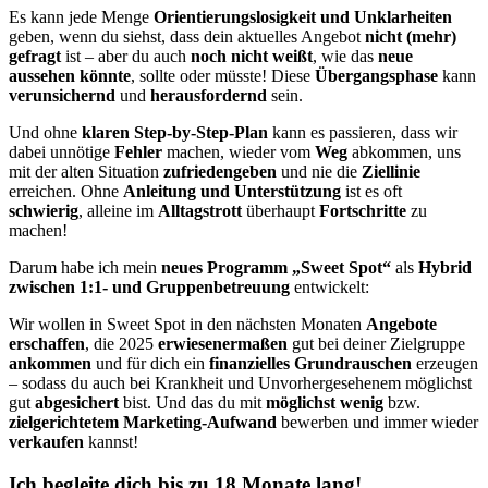
Es kann jede Menge
Orientierungslosigkeit und Unklarheiten
geben, wenn du siehst, dass dein aktuelles Angebot
nicht (mehr)
gefragt
ist – aber du auch
noch
nicht
weißt
, wie das
neue
aussehen könnte
, sollte oder müsste! Diese
Übergangsphase
kann
verunsichernd
und
herausfordernd
sein.
Und ohne
klaren Step-by-Step-Plan
kann es passieren, dass wir
dabei unnötige
Fehler
machen, wieder vom
Weg
abkommen, uns
mit der alten Situation
zufriedengeben
und nie die
Ziellinie
erreichen. Ohne
Anleitung und Unterstützung
ist es oft
schwierig
, alleine im
Alltagstrott
überhaupt
Fortschritte
zu
machen!
Darum habe ich mein
neues Programm „Sweet Spot“
als
Hybrid
zwischen 1:1- und Gruppenbetreuung
entwickelt:
Wir wollen in Sweet Spot in den nächsten Monaten
Angebote
erschaffen
, die 2025
erwiesenermaßen
gut bei deiner Zielgruppe
ankommen
und für dich ein
finanzielles Grundrauschen
erzeugen
– sodass du auch bei Krankheit und Unvorhergesehenem möglichst
gut
abgesichert
bist. Und das du mit
möglichst wenig
bzw.
zielgerichtetem Marketing-Aufwand
bewerben und immer wieder
verkaufen
kannst!
Ich begleite dich bis zu 18 Monate lang!