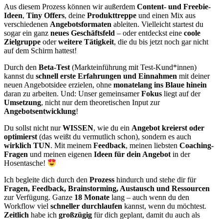
Aus diesem Prozess können wir außerdem
Content- und Freebie-
Ideen
,
Tiny Offers
, deine
Produkttreppe
und einen Mix aus
verschiedenen
Angebotsformaten
ableiten. Vielleicht startest du
sogar ein ganz
neues Geschäftsfeld
– oder entdeckst eine
coole
Zielgruppe
oder
weitere Tätigkeit
, die du bis jetzt noch gar nicht
auf dem Schirm hattest!
Durch den
Beta-Test
(Markteinführung mit Test-Kund*innen)
kannst du
schnell erste Erfahrungen und Einnahmen
mit deiner
neuen Angebotsidee erzielen, ohne
monatelang ins Blaue hinein
daran zu arbeiten.
Und: Unser gemeinsamer
Fokus
liegt auf der
Umsetzung
, nicht nur dem theoretischen Input zur
Angebotsentwicklung
!
Du sollst nicht nur
WISSEN
, wie du ein
Angebot kreierst oder
optimierst
(das weißt du vermutlich schon), sondern es auch
wirklich TUN
. Mit meinem
Feedback
, meinen liebsten
Coaching-
Fragen
und meinen eigenen
Ideen für dein Angebot
in der
Hosentasche!
Ich begleite dich durch den
Prozess
hindurch und stehe dir für
Fragen, Feedback, Brainstorming, Austausch und Ressourcen
zur Verfügung. Ganze
18 Monate
lang – auch wenn du den
Workflow viel
schneller durchlaufen
kannst, wenn du möchtest.
Zeitlich
habe ich
großzügig
für dich geplant, damit du auch als