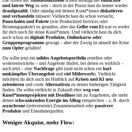
Die Arbeit auf
Stundensatzbasis
schien anfangs der
einfachste
und fairste Weg
zu sein – doch in der Praxis hast du immer wieder
draufgezahlt
. Oder ständig mit deinen Kund*innen
diskutieren
und verhandeln
müssen! Vielleicht hast du schon versucht,
Pauschalen und Pakete
(wie Productized Services oder
Beratungspakete) zu gestalten, aber das
Gelbe vom Ei
war es weder
für dich noch für deine Kund*innen. Und vielleicht hast du dich
auch schon an
digitale Produkte, Onlinekurse oder
Gruppenprogramme
gewagt – aber der Zweig ist
aktuell der
Krise
zum Opfer
gefallen!
Du willst jetzt ein
solides Angebotsportfolio
erstellen oder
weiterentwickeln – und Angebote finden, bei denen es wirklich –
auch jetzt – eine
Nachfrage
gibt (und nicht schon ein
hart
umkämpftes Überangebot
und
viel Mitbewerb
). Vielleicht
möchtest du dich auch im Hinblick auf
Krisen und KI neu
orientieren
und coole
Alternativen
zu deiner bisherigen Tätigkeit
finden. Du willst vielleicht in Zukunft eher
weg von
Kund*innenprojekten mit Deadlines
hin zu Angeboten, die mehr
deiner
schwankenden Energie im Alltag
entsprechen – z. B. durch
asynchrone
(zeitversetzte) Zusammenarbeit oder
passivere
Produkte
und Einnahmequellen.
Weniger Akquise, mehr Flow: