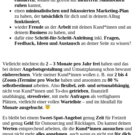
ruhen
kannst,
einen
minimalistischen und fokussierten Marketing-Plan
zu haben, der
tatsächlich
für dich und in deinem Alltag
funktioniert
,
wieder
Freude
an der
Arbeit
mit deinen Kund*innen und an
deinem
Business
zu haben, und
dafür eine
Schritt-für-Schritt-Anleitung
inkl.
Fragen,
Feedback, Ideen und Austausch
an deiner Seite zu wissen?
Vielleicht möchtest du
2 – 3 Monate pro Jahr frei
haben und das
bei deiner
Angebotsgestaltung
und Umsatzplanung schon bewusst
einberechnen
.
Viele meiner Kund*innen wollen z. B. nur
2 bis 4
(Zoom-)Termine pro Woche
haben und ansonsten zu
80 %
selbstbestimmt
arbeiten. Also
flexibel, zeit- und ortsunabhängig
,
nicht von Kund*innen und To-dos
getrieben
, finanziell
unabhängig,
stressfreier
, mit mehr
Anfragen
als verfügbaren
Plätzen, vielleicht einer vollen
Warteliste
– und im Idealfall für
Monate ausgebucht
.
Es bleibt bei einem
Sweet-Spot-Angebot
genug
Zeit
für Freizeit
und genug
Geld
für Outsourcing und Rücklagen.
Du kannst deinen
Werten
entsprechend arbeiten, dir die
Kund*innen aussuchen
und
musst nicht mehr
alles annehmen
, auch wenn es nicht gut
für dich