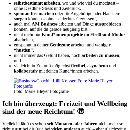
selbstbestimmt arbeiten
, wo und wie viel du möchtest –
ohne Deadline-Stress und Zeitdruck,
spontan frei machen
oder für Angehörige oder Haustiere
sorgen
können – ohne schlechtes Gewissen!,
auch mal
AM Business
arbeiten und Dinge
ausprobieren
können, auf die du gerade neugierig bist,
nicht mehr nur
Kund*innenprojekte im Fließband-Modus
abarbeiten,
entspannt in deiner
Geniezone
arbeiten und
weniger
“hustlen”
,
nicht immer das Gefühl haben, noch
arbeiten zu müssen
,
und
vielleicht in Zukunft möglichst
f
lexibel
,
asynchron
und
kollaborativ
mit deinen Kund*innen arbeiten.
Foto: Marie Bleyer Fotografie
Ich bin überzeugt: Freizeit und Wellbeing
sind der neue Reichtum! 🤑
Vielleicht läuft es schon
seit Monaten oder Jahren
nicht mehr so
richtig
gut
bei dir (wie bei
vielen anderen
auch) – aber gleichzeitig