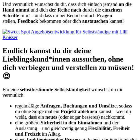
Und vermutlich wünschst du dir, dass dich einfach jemand
an die
Hand nimmt
und dich
der Reihe nach
durch die
einzelnen
Schritte
führt – und dass du bei Bedarf einfach
Fragen
stellen,
Feedback
bekommen oder dich
austauschen
kannst!
Endlich kannst du dir deine
Lieblingskund*innen aussuchen, ohne
dich verbiegen und verstellen zu müssen!
😍
Für eine
selbstbestimmte Selbstständigkeit
wünschst du dir
vermutlich
regelmäßige
Anfragen, Buchungen und Umsätze
, sodass
du ohne Sorge mal ein
Projekt ablehnen
kannst – weil du
weißt, dass ein
neues
(oder sogar besseres) nachkommt.
eine größere
Sicherheit in den Einnahmen
und der
Auslastung – und gleichzeitig genug
Flexibilität, Freiheit
und Freizeit
im Alltag.
einen
funktionierenden Prozess
zu haben, der immer wieder