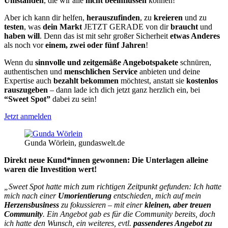
Umständen
, die wir alle
nicht beeinflussen
können!
Aber ich kann dir helfen,
herauszufinden
, zu
kreieren
und zu
testen
, was
dein Markt
JETZT GERADE von dir
braucht
und
haben will
. Denn das ist mit sehr großer Sicherheit
etwas Anderes
als noch vor
einem, zwei oder fünf Jahren
!
Wenn du
sinnvolle und zeitgemäße Angebotspakete
schnüren,
authentischen und
menschlichen Service
anbieten und deine
Expertise auch
bezahlt bekommen
möchtest, anstatt sie
kostenlos
rauszugeben
– dann lade ich dich jetzt ganz herzlich ein, bei
“Sweet Spot”
dabei zu sein!
Jetzt anmelden
Gunda Wörlein, gundaswelt.de
Direkt neue Kund*innen gewonnen: Die Unterlagen alleine
waren die Investition wert!
„Sweet Spot hatte mich zum richtigen Zeitpunkt gefunden: Ich hatte
mich nach einer
Umorientierung
entschieden, mich auf mein
Herzensbusiness
zu fokussieren – mit einer
kleinen, aber treuen
Community
. Ein Angebot gab es für die Community bereits, doch
ich hatte den Wunsch, ein weiteres, evtl.
passenderes Angebot zu