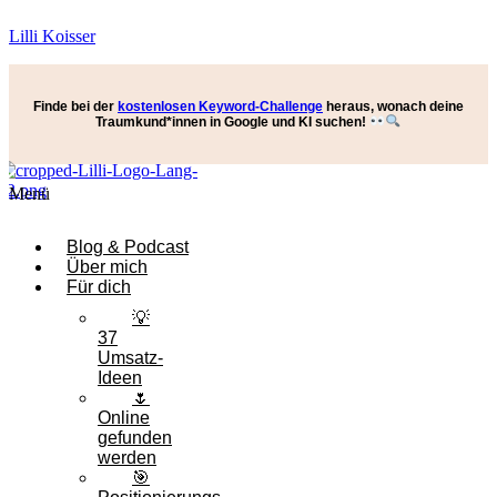
Lilli Koisser
Finde bei der
kostenlosen Keyword-Challenge
heraus, wonach deine
Traumkund*innen
in Google und KI suchen
!
Menü
Blog & Podcast
Über mich
Für dich
💡
37
Umsatz-
Ideen
🌷
Online
gefunden
werden
🎯