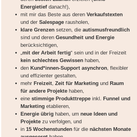
Energietief
danach!),
mit mir das Beste aus deren
Verkaufstexten
und der
Salespage
rausholen,
klare Grenzen
setzen, die
autismusfreundlich
sind und deren
Gesundheit und Energie
berücksichtigen,
„
mit der Arbeit fertig
“ sein und in der Freizeit
kein schlechtes Gewissen
haben,
den
Kund*innen-Support asynchron
, flexibler
und effizienter gestalten,
mehr
Freizeit
,
Zeit für Marketing
und
Raum
für andere Projekte
haben,
eine
stimmige Produkttreppe
inkl.
Funnel und
Marketing
etablieren,
Energie übrig
haben, um
neue Ideen und
Projekte
zu verfolgen, und
in
15 Wochenstunden
für die
nächsten Monate
ausgesorgt
haben.