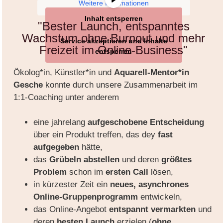
Weitere Informationen
Inhalt entsperren
"Bester Launch, entspanntes
Wachstum ohne Burnout und mehr
Service akzeptieren und Inhalte
Freizeit im Online-Business"
entsperren
Ökolog*in, Künstler*in und
Aquarell-Mentor*in
Gesche
konnte durch unsere Zusammenarbeit im
1:1-Coaching unter anderem
eine jahrelang
aufgeschobene
Entscheidung
über ein Produkt treffen, das dey
fast
aufgegeben
hätte,
das
Grübeln
abstellen
und deren
größtes
Problem
schon im
ersten Call
lösen,
in kürzester Zeit ein
neues, asynchrones
Online-Gruppenprogramm
entwickeln,
das Online-Angebot
entspannt vermarkten
und
deren
besten Launch
erzielen (
ohne