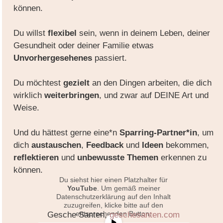
können.
Du willst
flexibel
sein, wenn in deinem Leben, deiner
Gesundheit oder deiner Familie etwas
Unvorhergesehenes
passiert.
Du möchtest
gezielt
an den Dingen arbeiten, die dich
wirklich
weiterbringen
, und zwar auf DEINE Art und
Weise.
Und du hättest gerne eine*n
Sparring-Partner*in
, um
dich
austauschen
,
Feedback
und
Ideen
bekommen,
reflektieren
und
unbewusste Themen
erkennen zu
können.
Du siehst hier einen Platzhalter für
YouTube
. Um gemäß meiner
Datenschutzerklärung auf den Inhalt
zuzugreifen, klicke bitte auf den
entsprechenden Button:
Gesche Santen,
geschesanten.com