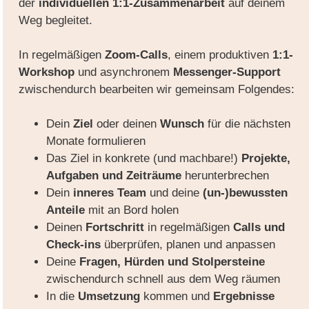
der
individuellen
1:1-Zusammenarbeit
auf deinem
Weg begleitet.
In regelmäßigen
Zoom-Calls
, einem produktiven
1:1-
Workshop
und asynchronem
Messenger-Support
zwischendurch bearbeiten wir gemeinsam Folgendes:
Dein
Ziel
oder deinen
Wunsch
für die nächsten
Monate formulieren
Das Ziel in konkrete (und machbare!)
Projekte,
Aufgaben und Zeiträume
herunterbrechen
Dein
inneres Team
und deine
(un-)bewussten
Anteile
mit an Bord holen
Deinen
Fortschritt
in regelmäßigen
Calls und
Check-ins
überprüfen, planen und anpassen
Deine
Fragen, Hürden und Stolpersteine
zwischendurch schnell aus dem Weg räumen
In die
Umsetzung
kommen und
Ergebnisse