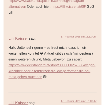
https://www.alexandrapolunin.com/blog/instagram-
alternativen
Oder auch hier:
https://lillikoisser.at/06/
GLG
Lilli
17. Februar 2025 um 15:32 Uhr
Lilli Koisser
sagt:
Hallo Jette, sehr gerne – es freut mich, dass ich dir
weiterhelfen konnte! ❤️ Aktuell gibt’s noch (mindestens)
einen weiteren Grund, Meta Lebewohl zu sagen:
https://www.derstandard.at/story/3000000257538/wegen-
krankheit-oder-elternteilzeit-die-low-performer-die-bei-
meta-gehen-muessen
🙈
17. Februar 2025 um 15:30 Uhr
Lilli Koisser
sagt: