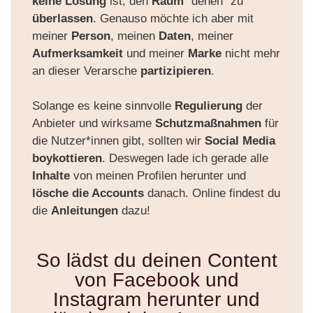
keine Lösung
ist, den
Raum
“denen” zu
überlassen
. Genauso möchte ich aber mit
meiner
Person
, meinen
Daten
, meiner
Aufmerksamkeit
und meiner
Marke
nicht mehr
an dieser Verarsche
partizipieren
.
Solange es keine sinnvolle
Regulierung
der
Anbieter
und wirksame
Schutzmaßnahmen
für
die Nutzer*innen
gibt, sollten wir
Social Media
boykottieren
.
Deswegen lade ich gerade
alle
Inhalte
von meinen Profilen herunter und
lösche die Accounts
danach. Online findest du
die
Anleitungen
dazu!
So lädst du deinen Content
von Facebook und
Instagram herunter und