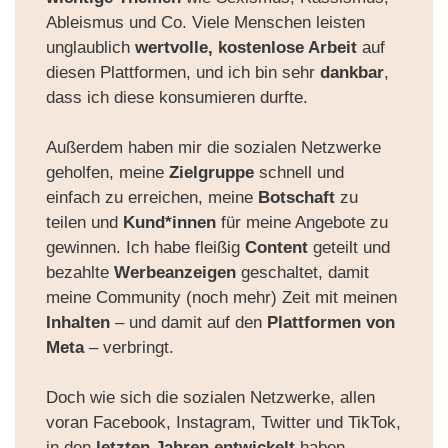
Ableismus
und Co. Viele Menschen leisten
unglaublich
wertvolle, kostenlose Arbeit
auf
diesen Plattformen, und ich bin sehr
dankbar
,
dass ich diese konsumieren durfte.
Außerdem haben mir die
sozialen Netzwerke
geholfen
, meine
Zielgruppe
schnell und
einfach zu erreichen, meine
Botschaft
zu
teilen und
Kund*innen
für meine Angebote zu
gewinnen.
Ich habe fleißig
Content
geteilt und
bezahlte
Werbeanzeigen
geschaltet, damit
meine Community (noch mehr) Zeit mit meinen
Inhalten
– und damit auf den
Plattformen von
Meta
– verbringt.
Doch wie sich die sozialen Netzwerke, allen
voran Facebook, Instagram, Twitter und TikTok,
in den
letzten Jahren entwickelt
haben,