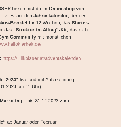
SSER
bekommst du im
Onlineshop von
– z. B. auf den
Jahreskalender
, der den
okus-Booklet
für 12 Wochen, das
Starter-
er das
“Struktur im Alltag”-Kit
, das dich
Gym Community
mit monatlichen
www.halloklarheit.de/
o:
https://lillikoisser.at/adventskalender/
hr 2024“
live und mit Aufzeichnung:
01.2024 um 11 Uhr)
 Marketing
– bis 31.12.2023 zum
/
de“
ab Januar oder Februar