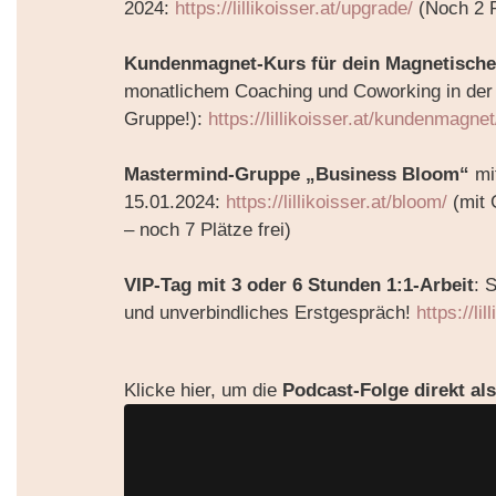
2024:
https://lillikoisser.at/upgrade/
(Noch 2 P
Kundenmagnet-Kurs für dein Magnetische
monatlichem Coaching und Coworking in der
Gruppe!):
https://lillikoisser.at/kundenmagnet
Mastermind-Gruppe „Business Bloom“
mit
15.01.2024:
https://lillikoisser.at/bloom/
(mit 
– noch 7 Plätze frei)
VIP-Tag mit 3 oder 6 Stunden 1:1-Arbeit
: 
und unverbindliches Erstgespräch!
https://li
Klicke hier, um die
Podcast-Folge direkt al