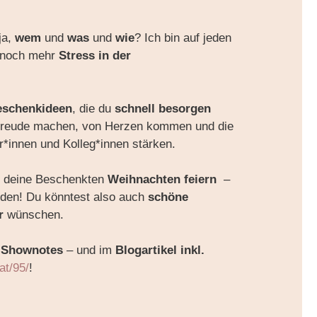
ja,
wem
und
was
und
wie
? Ich bin auf jeden
n noch mehr
Stress in der
eschenkideen
, die du
schnell besorgen
 Freude machen, von Herzen kommen und die
r*innen und Kolleg*innen stärken.
lle deine Beschenkten
Weihnachten feiern
–
ünden! Du könntest also auch
schöne
hr
wünschen.
n
Shownotes
– und im
Blogartikel inkl.
.at/95/
!