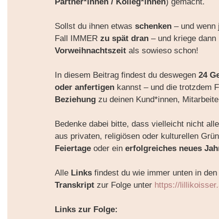
Partner*innen / Kolleg*innen
) gemacht.
Sollst du ihnen etwas
schenken
– und wenn 
Fall IMMER
zu spät dran
– und kriege dan
Vorweihnachtszeit
als sowieso schon!
In diesem Beitrag findest du deswegen
24 G
oder anfertigen
kannst – und die trotzdem
Beziehung
zu deinen Kund*innen, Mitarbeite
Bedenke dabei bitte, dass vielleicht nicht a
aus privaten, religiösen oder kulturellen Gr
Feiertage
oder ein
erfolgreiches neues Ja
Alle
Links
findest du wie immer unten in de
Transkript
zur Folge unter
https://lillikoisser
Links zur Folge: