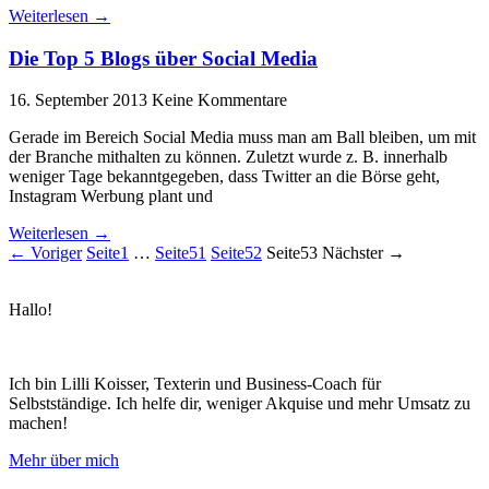
Weiterlesen →
Die Top 5 Blogs über Social Media
16. September 2013
Keine Kommentare
Gerade im Bereich Social Media muss man am Ball bleiben, um mit
der Branche mithalten zu können. Zuletzt wurde z. B. innerhalb
weniger Tage bekanntgegeben, dass Twitter an die Börse geht,
Instagram Werbung plant und
Weiterlesen →
← Voriger
Seite
1
…
Seite
51
Seite
52
Seite
53
Nächster →
Hallo!
Ich bin Lilli Koisser, Texterin und Business-Coach für
Selbstständige. Ich helfe dir, weniger Akquise und mehr Umsatz zu
machen!
Mehr über mich